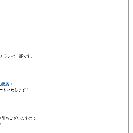
ニチラシの一部です。
ご提案！！
ートいたします！
】
割引もございますので、
☆