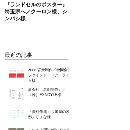
『ランドセルのポスター』
OPENチラシ制作／パー
埼玉県へ／クーロン様、シ
ナルトレーニングジム
ンバシ様
RAYEL（レイエル）様
最近の記事
zoom背景制作／合同会社
ファインド・ユア・ライ
ト様
新会社『名刺制作』／
（株）EXNOYLE様
『資料作成』心電図の波
形／じょな様
ソウル！“駅のデジタルサ