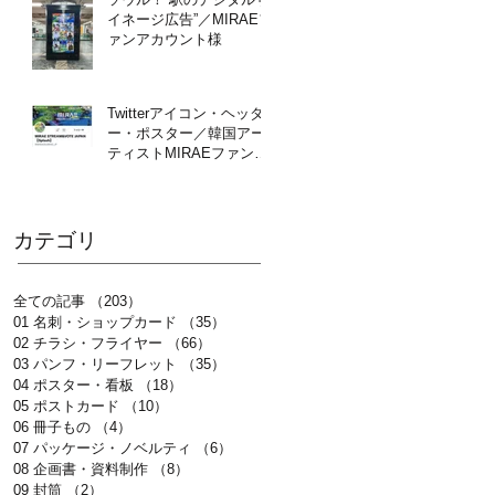
イネージ広告”／MIRAEフ
ァンアカウント様
Twitterアイコン・ヘッダ
ー・ポスター／韓国アー
ティストMIRAEファンア
カウント様
カテゴリ
全ての記事
（203）
203件の記事
01 名刺・ショップカード
（35）
35件の記事
02 チラシ・フライヤー
（66）
66件の記事
03 パンフ・リーフレット
（35）
35件の記事
04 ポスター・看板
（18）
18件の記事
05 ポストカード
（10）
10件の記事
06 冊子もの
（4）
4件の記事
07 パッケージ・ノベルティ
（6）
6件の記事
08 企画書・資料制作
（8）
8件の記事
09 封筒
（2）
2件の記事