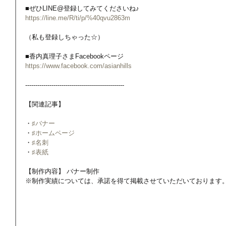
■ぜひLINE@登録してみてくださいね♪
https://line.me/R/ti/p/%40qvu2863m
（私も登録しちゃった☆）
■香内真理子さまFacebookページ
https://www.facebook.com/asianhills
-------------------------------------------------
【関連記事】
・
♯バナー
・
♯ホームページ
・
♯名刺
・
♯表紙
【制作内容】 バナー制作
※制作実績については、承諾を得て掲載させていただいております