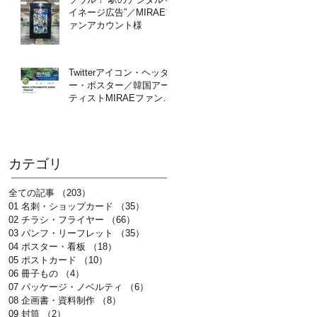
イネージ広告”／MIRAEフ
ァンアカウント様
Twitterアイコン・ヘッダ
ー・ポスター／韓国アー
ティストMIRAEファンア
カウント様
カテゴリ
全ての記事
（203）
203件の記事
01 名刺・ショップカード
（35）
35件の記事
02 チラシ・フライヤー
（66）
66件の記事
03 パンフ・リーフレット
（35）
35件の記事
04 ポスター・看板
（18）
18件の記事
05 ポストカード
（10）
10件の記事
06 冊子もの
（4）
4件の記事
07 パッケージ・ノベルティ
（6）
6件の記事
08 企画書・資料制作
（8）
8件の記事
09 封筒
（2）
2件の記事