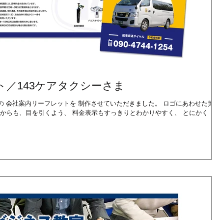
／143ケアタクシーさま
た黄色