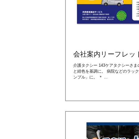
会社案内リーフレット
介護タクシー 143ケアタクシーさまの 会社案内リーフレットを 制作させていただきました。 ロゴにあわせ
と紺色を基調に。 病院などのラックからも、目を引くよう、 料金表示もすっきりとわかりやすく、 とにかく「シ
ンプル」に。 ＊ ...