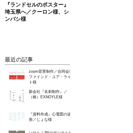
『ランドセルのポスター』
OPENチラシ制作／パー
埼玉県へ／クーロン様、シ
ナルトレーニングジム
ンバシ様
RAYEL（レイエル）様
最近の記事
zoom背景制作／合同会社
ファインド・ユア・ライ
ト様
新会社『名刺制作』／
（株）EXNOYLE様
『資料作成』心電図の波
形／じょな様
ソウル！“駅のデジタルサ