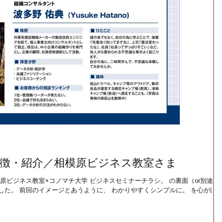
特徴・紹介／相模原ビジネス教室さま
ネス教室×コノマチ大学 ビジネスセミナーチラシ。 の裏面（or別途使
プルに。 を心がけ