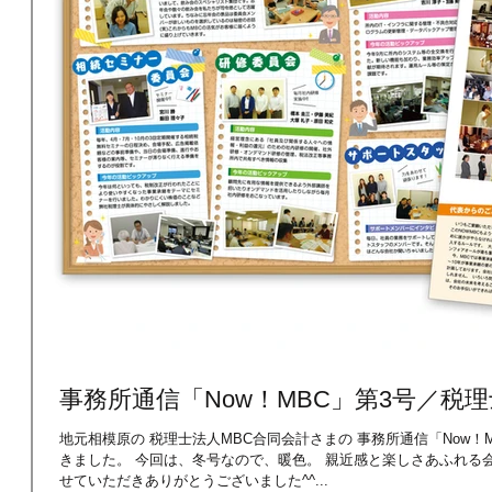
事務所通信「Now！MBC」第3号／税
地元相模原の 税理士法人MBC合同会計さまの 事務所通信「Now！MBC」（A4・4P）第3号を 制作させていただ
きました。 今回は、冬号なので、暖色。 親近感と楽しさあふれる会報誌に。 第1号、第2号にひきつづき 担当さ
せていただきありがとうございました^^...