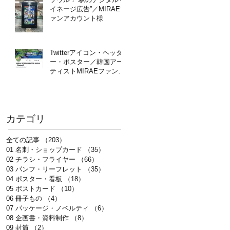
イネージ広告”／MIRAEフ
ァンアカウント様
Twitterアイコン・ヘッダ
ー・ポスター／韓国アー
ティストMIRAEファンア
カウント様
カテゴリ
全ての記事
（203）
203件の記事
01 名刺・ショップカード
（35）
35件の記事
02 チラシ・フライヤー
（66）
66件の記事
03 パンフ・リーフレット
（35）
35件の記事
04 ポスター・看板
（18）
18件の記事
05 ポストカード
（10）
10件の記事
06 冊子もの
（4）
4件の記事
07 パッケージ・ノベルティ
（6）
6件の記事
08 企画書・資料制作
（8）
8件の記事
09 封筒
（2）
2件の記事