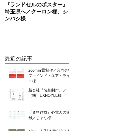
『ランドセルのポスター』
OPENチラシ制作／パー
埼玉県へ／クーロン様、シ
ナルトレーニングジム
ンバシ様
RAYEL（レイエル）様
最近の記事
zoom背景制作／合同会社
ファインド・ユア・ライ
ト様
新会社『名刺制作』／
（株）EXNOYLE様
さ
『資料作成』心電図の波
コ
形／じょな様
ソウル！“駅のデジタルサ